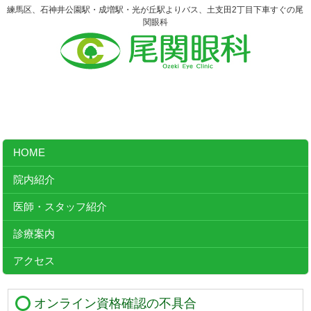
練馬区、石神井公園駅・成増駅・光が丘駅よりバス、土支田2丁目下車すぐの尾
関眼科
HOME
院内紹介
医師・スタッフ紹介
診療案内
アクセス
オンライン資格確認の不具合